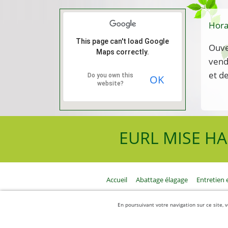
Hora
This page can't load Google
Ouve
Maps correctly.
vend
et d
Do you own this
OK
website?
EURL MISE HA
Accueil
Abattage élagage
Entretien 
En poursuivant votre navigation sur ce site, v