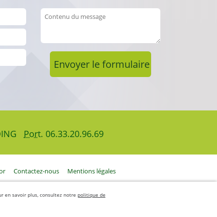
OING
Port.
06.33.20.96.69
or
Contactez-nous
Mentions légales
our en savoir plus, consultez notre
politique de