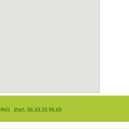
OING
Port.
06.33.20.96.69