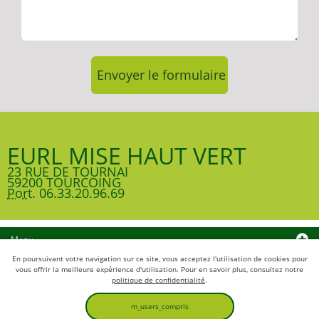
EURL MISE HAUT VERT
23 RUE DE TOURNAI
59200 TOURCOING
Port.
06.33.20.96.69
Menu
En poursuivant votre navigation sur ce site, vous acceptez l'utilisation de cookies pour
Accueil
vous offrir la meilleure expérience d'utilisation. Pour en savoir plus, consultez notre
politique de confidentialité
.
Abattage élagage
m_users_compris
Entretien espaces verts